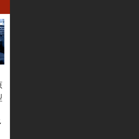
原
型
多